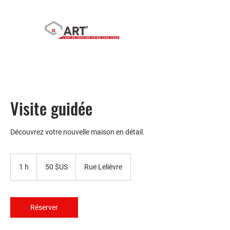
Visite guidée
Découvrez votre nouvelle maison en détail.
50
dollars
1 h
1
50 $US
Rue Lelièvre
des
États-
Unis
Réserver